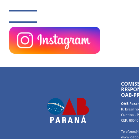
COMIS
RESPON
OAB-P
OAB Para
R. Brasilin
Curitiba - 
CEP: 80540
Telefone:(4
www.oabpr