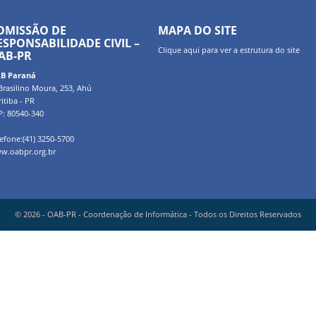
OMISSÃO DE
MAPA DO SITE
ESPONSABILIDADE CIVIL –
Clique
aqui
para ver a estrutura do site
AB-PR
B Paraná
Brasilino Moura, 253, Ahú
itiba - PR
P: 80540-340
efone:(41) 3250-5700
w.oabpr.org.br
© 2026 - OAB-PR - Coordenação de Informática - Todos os Direitos Reservados