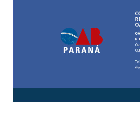
C
R
O
OA
R. 
Cur
CE
Tel
ww