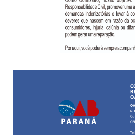
C
R
O
OA
R. 
Cur
CE
Tel