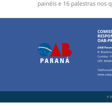
painéis e 16 palestras nos
COMIS
RESPON
OAB-P
OAB Para
R. Brasilin
Curitiba - 
CEP: 80540
Telefone:(4
www.oabpr
© 2