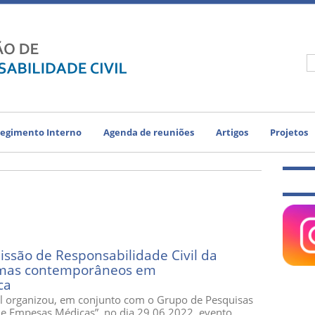
egimento Interno
Agenda de reuniões
Artigos
Projetos
ssão de Responsabilidade Civil da
emas contemporâneos em
ca
il organizou, em conjunto com o Grupo de Pesquisas
e e Empesas Médicas”, no dia 29.06.2022, evento