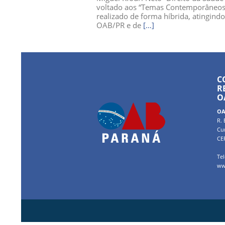
voltado aos “Temas Contemporâneos e
realizado de forma híbrida, atingind
OAB/PR e de
[…]
C
R
O
OA
R. 
Cur
CE
Tel
ww