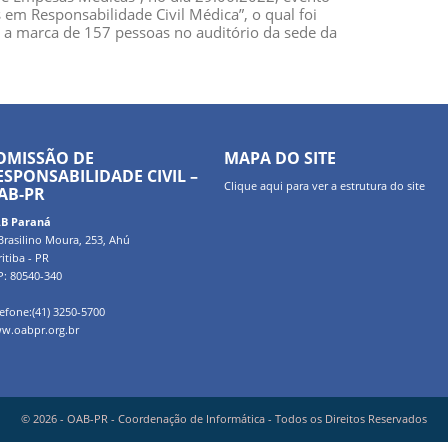
m Responsabilidade Civil Médica”, o qual foi
o a marca de 157 pessoas no auditório da sede da
OMISSÃO DE
MAPA DO SITE
ESPONSABILIDADE CIVIL –
Clique
aqui
para ver a estrutura do site
AB-PR
B Paraná
Brasilino Moura, 253, Ahú
itiba - PR
P: 80540-340
efone:(41) 3250-5700
w.oabpr.org.br
© 2026 - OAB-PR - Coordenação de Informática - Todos os Direitos Reservados